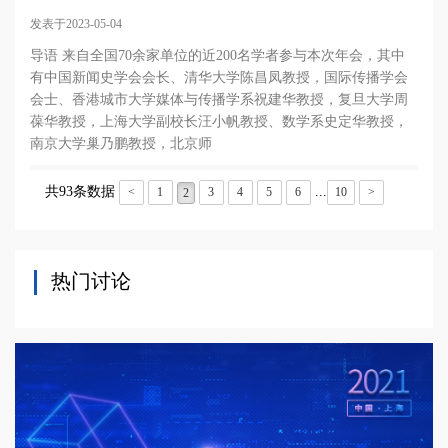
发表于2023-05-04
导语 来自全国70余家单位的近200名学者参与本次年会，其中
有中国新闻史学会会长、清华大学陈昌凤教授，国际传播学会
会士、香港城市大学媒体与传播学系祝建华教授，复旦大学周
葆华教授，上海大学副校长汪小帆教授、数学系史定华教授，
南京大学巢乃鹏教授，北京师
共93条数据
...
<
1
3
4
5
6
10
>
2
热门讨论